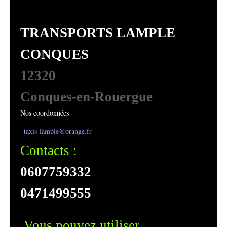
TRANSPORTS LAMPLE
CONQUES
12320
Conques-en-Rouergue
Nos coordonnées
taxis-lample@orange.fr
Contacts :
0607759332
0471499555
Vous pouvez utiliser