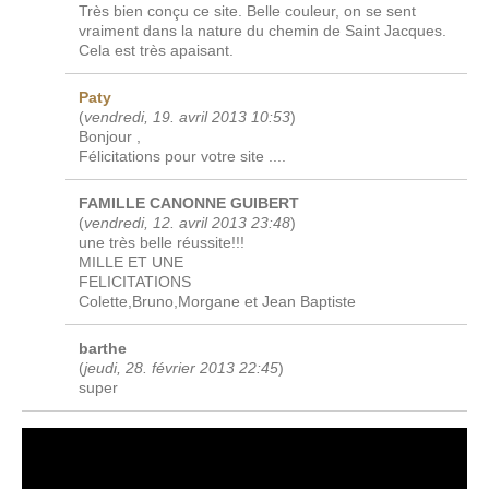
Très bien conçu ce site. Belle couleur, on se sent
vraiment dans la nature du chemin de Saint Jacques.
Cela est très apaisant.
Paty
(
vendredi, 19. avril 2013 10:53
)
Bonjour ,
Félicitations pour votre site ....
FAMILLE CANONNE GUIBERT
(
vendredi, 12. avril 2013 23:48
)
une très belle réussite!!!
MILLE ET UNE
FELICITATIONS
Colette,Bruno,Morgane et Jean Baptiste
barthe
(
jeudi, 28. février 2013 22:45
)
super