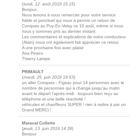
(
lundi, 12. août 2019 15:15
)
Bonjour,
Nous tenons à vous remercier pour votre service
fiable et ponctuel qui nous a permis un retour de
Conques au Puy-En-Velay ce 10 août, même si nous
nous y sommes pris au dernier instant.
Les commentaires et explications de notre conducteur
(Alain) nous ont également fait apprécier ce retour.
A une prochaine fois avec plaisir
Ana Pinero
Thierry Lampe
PRIMAULT
(
mardi, 25. juin 2019 19:53
)
un aller Conques - Figeac pour 14 personnes avec le
nombre de personnes qui a changé jusqu'au matin
avant le départ l'aprés-midi . toujours bien reçu au
téléphone et une belle réactivité !
véhicules et chauffeurs SUPER ! rien à redire à par un
Grand MERCI !
Maraval Collette
(
jeudi, 13. juin 2019 14:39
)
Bonjour